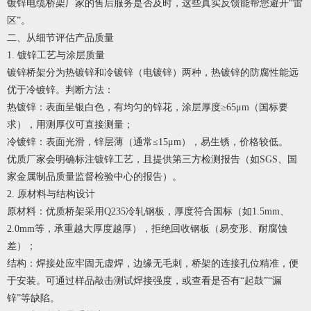
镀锌电缆桥架厂家
的售后服务是否及时，这些真实反馈能帮您避开“雷
区”。
二、从细节评估产品质量
1. 镀锌工艺与涂层质量
镀锌桥架分为热镀锌和冷镀锌（电镀锌）两种，热镀锌的防腐性能远
优于冷镀锌。判断方法：
热镀锌：表面呈银白色，有均匀的锌花，涂层厚度≥65μm（国标要
求），用测厚仪可直接测量；
冷镀锌：表面光滑，锌层薄（通常≤15μm），易生锈，价格较低。
优质厂家会明确标注镀锌工艺，且提供第三方检测报告（如SGS、国
家金属制品质量监督检验中心的报告）。
2. 原材料与结构设计
原材料：优质桥架采用Q235冷轧钢板，厚度符合国标（如1.5mm、
2.0mm等，承重越大厚度越厚），拒绝回收钢板（易变形、耐腐蚀
差）；
结构：焊接处应牢固无虚焊，边缘无毛刺，桥架的连接孔位精准，便
于安装。可通过样品敲击测试焊接强度，或查看是否有“起鼓”“漏
锌”等缺陷。