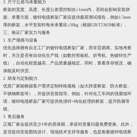
3. 尺寸公差与承重能力
桥架的宽度、高度、长度公差需控制在±1mm内，否则会影响安装拼
接。承重方面，
镀锌电缆桥架厂家
应提供载荷测试报告，例如1.5mm
厚的桥架，水平安装时每米承重应≥50kg（根据GB/T23639标准）。
三、验证厂家实力与服务
1. 生产规模与设备
优先选择拥有自主工厂的
镀锌电缆桥架厂家
，而非贸易商。实地考察
时，关注是否有自动化生产线（如数控剪板机、折弯机、热镀锌生产
线），自动化程度越高，产品质量越稳定。同时，查看库存情况，确
保能及时供货。
2. 研发与定制能力
优质厂家能根据客户需求定制特殊规格（如大跨度桥架、防火桥架、
不锈钢桥架等），并提供安装指导。例如，针对化工车间的强腐蚀环
境，
镀锌电缆桥架厂家
可提供热浸锌+钝化处理的桥架，提升防腐等
级。
3. 售后服务
正规厂家会提供至少1年的质保期，承诺对质量问题免费更换。此外，
是否提供安装图纸设计、现场技术支持等服务，也是衡量
镀锌电缆桥