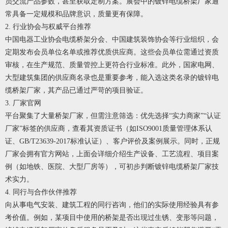
员交流产品参数，甚至获取定制方案。展会中的
镀锌电缆桥架厂家
通
常具备一定规模和品牌意识，质量更有保障。
2. 行业协会与权威平台推荐
中国电器工业协会电缆桥架分会、中国建筑装饰协会等行业组织，会
定期发布会员单位名单或推荐优质供应商。这些会员单位需通过资质
审核，在生产规范、质量管控上更符合行业标准。此外，国家电网、
大型建筑集团的供应商名录也是重要参考，能入选这类名录的
镀锌电
缆桥架厂家
，其产品已通过严苛的项目验证。
3. 厂家官网
平台聚集了大量桥架厂家，但需注意筛选：优先选择“实力商家”“认证
厂家”标签的供应商，查看其资质证书（如ISO9001质量管理体系认
证、GB/T23639-2017标准认证）、客户评价及案例展示。同时，正规
厂家会拥有官方网站，上面会详细介绍生产设备、工艺流程、项目案
例（如地铁、医院、大型厂房等），可初步判断
镀锌电缆桥架厂家
技
术实力。
4. 同行与合作伙伴推荐
向从事电气安装、建筑工程的同行咨询，他们的实际使用经验具有参
考价值。例如，某项目中使用的桥架是否出现过生锈、变形等问题，