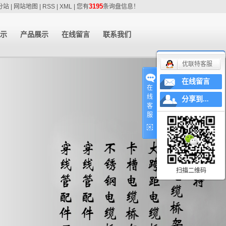
3195
分站
|
网站地图
|
RSS
|
XML
|
您有
条询盘信息！
示
产品展示
在线留言
联系我们
优联特客服
展示
河北大跨距电缆
联系我们
河北槽式电缆桥
桥架
在线留言
在
河北不锈钢电缆
架
线
分享到...
客
河北穿线管配件
桥架
服
河北穿线管配件
河北电缆桥架
厂家
河北防火电缆桥
扫描二维码
河北镀锌电缆桥
架
河北梯式电缆桥
架
河北铝合金电缆
架