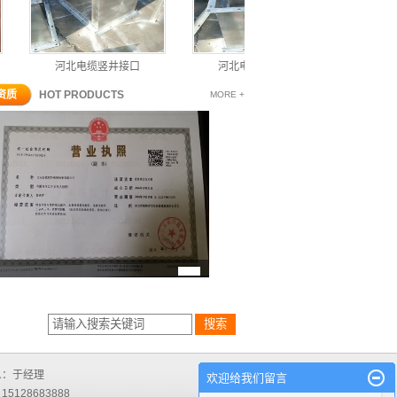
河北电缆竖井接口
河北电缆竖井接口
河北
资质
HOT PRODUCTS
MORE +
人：于经理
欢迎给我们留言
5128683888