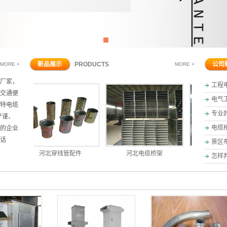
1
2
新品展示
PRODUCTS
公司
MORE +
MORE +
厂家，
工程
交通便
电气
特电缆
专业
严谨、
电缆
”的企业
话
景区
河北穿线管配件
河北电缆桥架
河北电缆桥
怎样