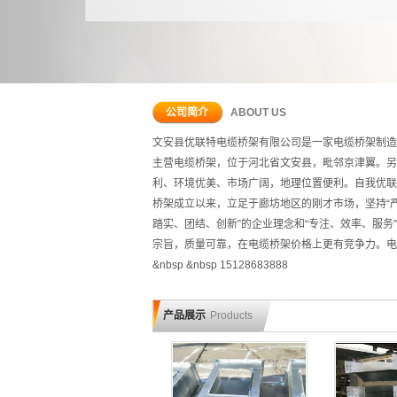
公司简介
ABOUT US
文安县优联特电缆桥架有限公司是一家电缆桥架制造
主营电缆桥架，位于河北省文安县，毗邻京津翼。另
利、环境优美、市场广阔，地理位置便利。自我优联
桥架成立以来，立足于廊坊地区的刚才市场，坚持“
踏实、团结、创新”的企业理念和“专注、效率、服务
宗旨，质量可靠，在电缆桥架价格上更有竞争力。电
&nbsp &nbsp 15128683888
河北穿线管配件
河北电缆桥架配件厂家
产品展示
Products