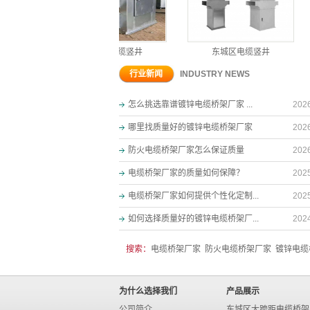
接口
东城区电缆竖井
东城区电缆竖井
行业新闻
INDUSTRY NEWS
怎么挑选靠谱镀锌电缆桥架厂家 ...
202
哪里找质量好的镀锌电缆桥架厂家
202
防火电缆桥架厂家怎么保证质量
202
电缆桥架厂家的质量如何保障？
202
电缆桥架厂家如何提供个性化定制...
202
如何选择质量好的镀锌电缆桥架厂...
202
搜索：
电缆桥架厂家
防火电缆桥架厂家
镀锌电缆
为什么选择我们
产品展示
公司简介
东城区大跨距电缆桥架