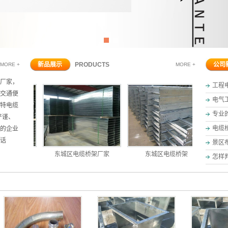
1
2
新品展示
PRODUCTS
公司
MORE +
MORE +
厂家，
工程
交通便
电气
特电缆
专业
严谨、
电缆
”的企业
话
景区
桥架
东城区电缆桥架厂家
东城区电缆桥架
东
怎样