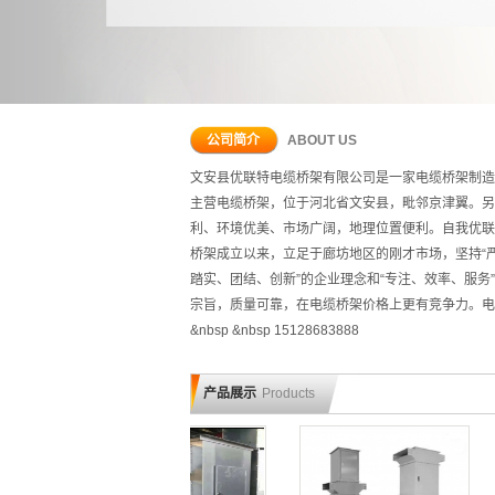
公司简介
ABOUT US
文安县优联特电缆桥架有限公司是一家电缆桥架制造
主营电缆桥架，位于河北省文安县，毗邻京津翼。另
利、环境优美、市场广阔，地理位置便利。自我优联
桥架成立以来，立足于廊坊地区的刚才市场，坚持“
踏实、团结、创新”的企业理念和“专注、效率、服务
宗旨，质量可靠，在电缆桥架价格上更有竞争力。电
&nbsp &nbsp 15128683888
东城区电缆桥架配件厂家
东城区穿线管配件
东城区电缆
产品展示
Products