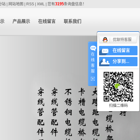
3195
分站
|
网站地图
|
RSS
|
XML
|
您有
条询盘信息！
示
产品展示
在线留言
联系我们
优联特客服
展示
东城区大跨距电
联系我们
东城区槽式电缆
缆桥架
在线留言
在
东城区不锈钢电
桥架
线
分享到...
客
东城区穿线管配
缆桥架
服
东城区穿线管配
件
东城区电缆桥架
件厂家
东城区防火电缆
扫描二维码
东城区镀锌电缆
桥架
东城区梯式电缆
桥架
东城区铝合金电
桥架