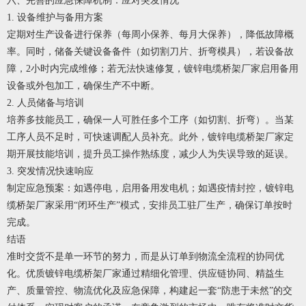
六、完善的应急保障机制：应对突发情况
1. 设备维护与备用方案
定期对生产设备进行保养（每周小保养、每月大保养），降低故障概
率。同时，储备关键设备备件（如切割刀片、折弯模具），若设备故
障，2小时内完成维修；若无法快速修复，
镀锌电缆桥架厂家
启用备用
设备或外包加工，确保生产不中断。
2. 人员储备与培训
培养多技能员工，确保一人可胜任多个工序（如切割、折弯）。当某
工序人员不足时，可快速调配人员补充。此外，
镀锌电缆桥架厂家
定
期开展技能培训，提升员工操作熟练度，减少人为失误导致的延误。
3. 突发情况快速响应
制定应急预案：如遇停电，启用备用发电机；如遇疫情封控，
镀锌电
缆桥架厂家
采用“闭环生产”模式，安排员工驻厂生产，确保订单按时
完成。
结语
准时交货不是单一环节的努力，而是从订单到物流全流程的协同优
化。优质
镀锌电缆桥架厂家
通过精细化管理、供应链协同、精益生
产、质量管控、物流优化及应急保障，构建起一套“防患于未然”的交