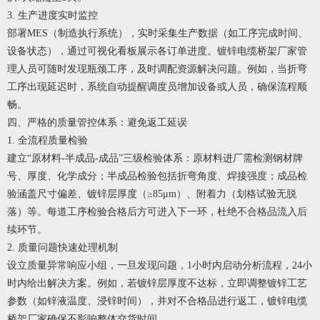
3. 生产进度实时监控
部署MES（制造执行系统），实时采集生产数据（如工序完成时间、
设备状态），通过可视化看板展示各订单进度。
镀锌电缆桥架厂家
管
理人员可随时发现瓶颈工序，及时调配资源解决问题。例如，当折弯
工序出现延迟时，系统自动提醒调度员增加设备或人员，确保流程顺
畅。
四、严格的质量管控体系：避免返工延误
1. 全流程质量检验
建立“原材料-半成品-成品”三级检验体系：原材料进厂需检测钢材牌
号、厚度、化学成分；半成品检验包括折弯角度、焊接强度；成品检
验涵盖尺寸偏差、镀锌层厚度（≥85μm）、附着力（划格试验无脱
落）等。每道工序检验合格后方可进入下一环，杜绝不合格品流入后
续环节。
2. 质量问题快速处理机制
设立质量异常响应小组，一旦发现问题，1小时内启动分析流程，24小
时内给出解决方案。例如，若镀锌层厚度不达标，立即调整镀锌工艺
参数（如锌液温度、浸锌时间），并对不合格品进行返工，
镀锌电缆
桥架厂家
确保不影响整体交货时间。