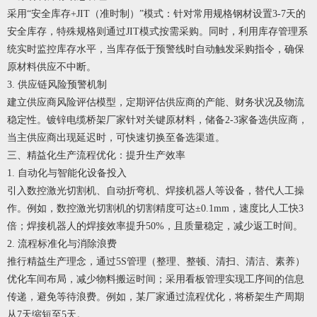
采用“安全库存+JIT（准时制）”模式：针对常用规格钢材设置3-7天的
安全库存，特殊规格则通过JIT模式按需采购。同时，利用库存管理系
统实时监控库存水平，当库存低于预警线时自动触发采购指令，确保
原材料供应不中断。
3. 供应链风险预警机制
建立供应商风险评估模型，定期评估供应商的产能、财务状况及物流
稳定性。
镀锌电缆桥架厂家
针对关键原材料，储备2-3家备选供应商，
当主供应商出现延迟时，可快速切换至备选渠道。
三、精益化生产流程优化：提升生产效率
1. 自动化与智能化设备投入
引入数控激光切割机、自动折弯机、焊接机器人等设备，替代人工操
作。例如，数控激光切割机的切割精度可达±0.1mm，速度比人工快3
倍；焊接机器人的焊接效率提升50%，且质量稳定，减少返工时间。
2. 流程标准化与消除浪费
推行精益生产理念，通过5S管理（整理、整顿、清扫、清洁、素养）
优化车间布局，减少物料搬运时间；采用看板管理实现工序间的信息
传递，避免等待浪费。例如，某厂家通过流程优化，将桥架生产周期
从7天缩短至5天。