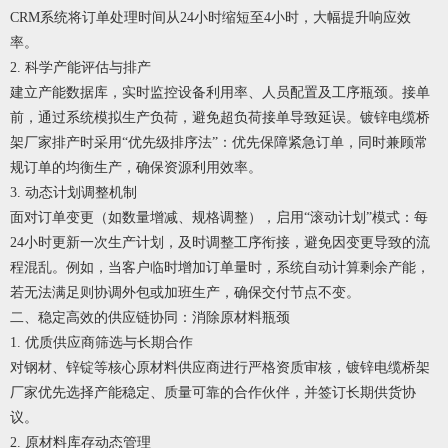
CRM系统将订单处理时间从24小时缩短至4小时，大幅提升响应效
率。
2. 科学产能评估与排产
建立产能数据库，实时监控设备利用率、人员配置及工序瓶颈。接单
前，通过系统模拟生产负荷，避免超负荷接单导致延误。
镀锌电缆桥
架厂家
排产时采用“优先级排序法”：优先保障紧急订单，同时兼顾常
规订单的均衡生产，确保资源利用效率。
3. 动态计划调整机制
面对订单变更（如数量增减、规格调整），启用“滚动计划”模式：每
24小时更新一次生产计划，及时调整工序衔接，避免因变更导致的流
程混乱。例如，当客户临时增加订单量时，系统自动计算剩余产能，
若无法满足则协调外包或加班生产，确保交付节点不变。
二、稳定高效的供应链协同：消除原材料瓶颈
1. 优质供应商筛选与长期合作
对钢材、锌锭等核心原材料供应商进行严格资质审核，
镀锌电缆桥架
厂家
优先选择产能稳定、质量可靠的合作伙伴，并签订长期供货协
议。
2. 原材料库存动态管理