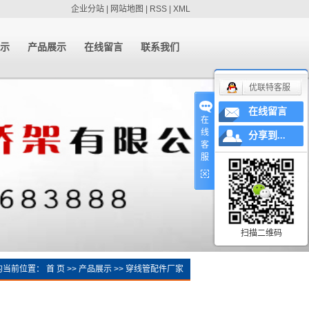
企业分站
|
网站地图
|
RSS
|
XML
示
产品展示
在线留言
联系我们
优联特客服
展示
大跨距电缆桥架
联系我们
槽式电缆桥架
在线留言
在
不锈钢电缆桥架
线
分享到...
客
穿线管配件
服
穿线管配件厂家
电缆桥架
防火电缆桥架
扫描二维码
镀锌电缆桥架
梯式电缆桥架
的当前位置：
首 页
>>
产品展示
>>
穿线管配件厂家
铝合金电缆桥架