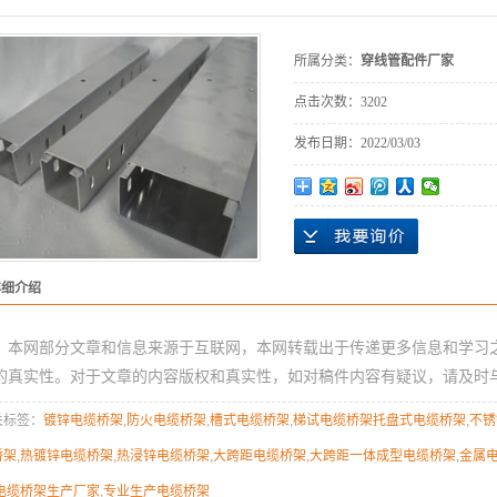
所属分类：
穿线管配件厂家
点击次数：
3202
发布日期：
2022/03/03
详细介绍
本网部分文章和信息来源于互联网，本网转载出于传递更多信息和学习
的真实性。对于文章的内容版权和真实性，如对稿件内容有疑议，请及时
关标签：
镀锌电缆桥架
,
防火电缆桥架
,
槽式电缆桥架
,
梯试电缆桥架托盘式电缆桥架
,
不锈
桥架
,
热镀锌电缆桥架
,
热浸锌电缆桥架
,
大跨距电缆桥架
,
大跨距一体成型电缆桥架
,
金属
电缆桥架生产厂家
,
专业生产电缆桥架