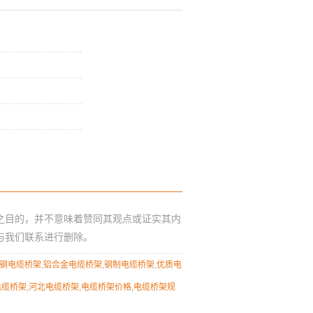
金属电缆桥架
托盘式电缆桥架
华睿星电缆桥架
之目的，并不意味着赞同其观点或证实其内
与我们联系进行删除。
钢电缆桥架
,
铝合金电缆桥架
,
钢制电缆桥架
,
优质电
电缆桥架
,
河北电缆桥架
,
电缆桥架价格
,
电缆桥架规